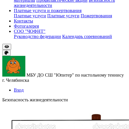
материалы
Профилактические акции
Безопасность
жизнедеятельности
Платные услуги и пожертвования
Платные услуги
Платные услуги
Пожертвования
Контакты
Фотогалерея
СОО "ЧОФНТ"
Руководство федерации
Календарь соревнований
МБУ ДО СШ "Юпитер" по настольному теннису
г. Челябинска
Вход
Безопасность жизнедеятельности