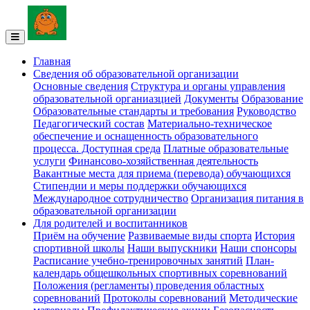
Главная
Сведения об образовательной организации
Основные сведения
Структура и органы управления
образовательной органиазцией
Документы
Образование
Образовательные стандарты и требования
Руководство
Педагогический состав
Материально-техническое
обеспечение и оснащенность образовательного
процесса. Доступная среда
Платные образовательные
услуги
Финансово-хозяйственная деятельность
Вакантные места для приема (перевода) обучающихся
Стипендии и меры поддержки обучающихся
Международное сотрудничество
Организация питания в
образовательной организации
Для родителей и воспитанников
Приём на обучение
Развиваемые виды спорта
История
спортивной школы
Наши выпускники
Наши спонсоры
Расписание учебно-тренировочных занятий
План-
календарь общешкольных спортивных соревнований
Положения (регламенты) проведения областных
соревнований
Протоколы соревнований
Методические