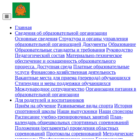
Главная
Сведения об образовательной организации
Основные сведения
Структура и органы управления
образовательной органиазцией
Документы
Образование
Образовательные стандарты и требования
Руководство
Педагогический состав
Материально-техническое
обеспечение и оснащенность образовательного
процесса. Доступная среда
Платные образовательные
услуги
Финансово-хозяйственная деятельность
Вакантные места для приема (перевода) обучающихся
Стипендии и меры поддержки обучающихся
Международное сотрудничество
Организация питания в
образовательной организации
Для родителей и воспитанников
Приём на обучение
Развиваемые виды спорта
История
спортивной школы
Наши выпускники
Наши спонсоры
Расписание учебно-тренировочных занятий
План-
календарь общешкольных спортивных соревнований
Положения (регламенты) проведения областных
соревнований
Протоколы соревнований
Методические