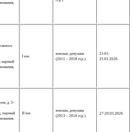
нования,
ольного
юноши, девушки
23.01-
I
юн.
(2011 – 2018 гг.р.)
25.01.2026
, парный
нования,
ов, д. 5-
юноши, девушки
, парный
II
юн.
27-29.03.2026
(2013 – 2018 гг.р.)
нования,