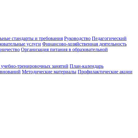
ьные стандарты и требования
Руководство
Педагогический
зовательные услуги
Финансово-хозяйственная деятельность
ничество
Организация питания в образовательной
 учебно-тренировочных занятий
План-календарь
евнований
Методические материалы
Профилактические акции