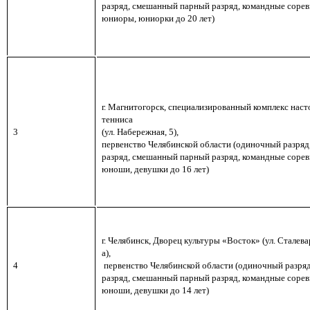
разряд, смешанный парный разряд, командные сорев
юниоры, юниорки до 20 лет)
г. Магнитогорск,
специализированный комплекс наст
тенниса
3
(ул. Набережная, 5),
первенство Челябинской области (
одиночный разряд
разряд, смешанный парный разряд, командные сорев
юноши, девушки до 16 лет)
г. Челябинск, Дворец культуры «Восток» (ул. Сталевар
а)
,
4
первенство Челябинской области (
одиночный разряд
разряд, смешанный парный разряд, командные сорев
юноши
, девушки до 14 лет)