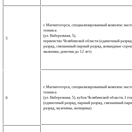
г. Магнитогорск,
специализированный комплекс наст
тенниса
(ул. Набережная, 5),
5
первенство Челябинской области (
одиночный разряд
разряд, смешанный парный разряд, командные сорев
мальчики, девочки до 12 лет)
г. Магнитогорск,
специализированный комплекс наст
тенниса
(ул. Набережная, 5),
кубок Челябинской области,
I
эт
6
(одиночный разряд,
парный разряд, смешанный пар
разряд,
мужчины, женщины)