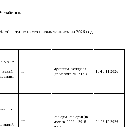
Челябинска
 области по настольному теннису на 2026 год
ов, д. 5-
мужчины, женщины
 парный
II
13-15.11.2026
(не моложе 2012 г.р.)
нования,
ольного
юниоры, юниорки (не
III
моложе 2008 – 2018
04-06.12.2026
, парный
гг.р.)