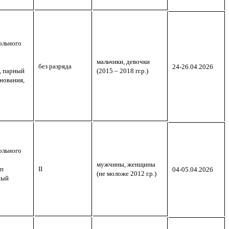
ольного
мальчики, девочки
без разряда
24-26.04.2026
, парный
(2015 – 2018 гг.р.)
нования,
ольного
мужчины, женщины
ап
II
04-05.04.2026
(не моложе 2012 г.р.)
ный