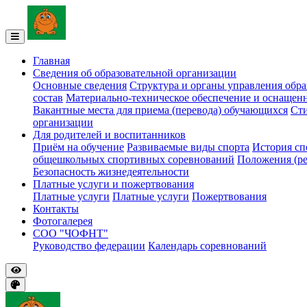
Главная
Сведения об образовательной организации
Основные сведения
Структура и органы управления обра
состав
Материально-техническое обеспечение и оснащенн
Вакантные места для приема (перевода) обучающихся
Ст
организации
Для родителей и воспитанников
Приём на обучение
Развиваемые виды спорта
История с
общешкольных спортивных соревнований
Положения (ре
Безопасность жизнедеятельности
Платные услуги и пожертвования
Платные услуги
Платные услуги
Пожертвования
Контакты
Фотогалерея
СОО "ЧОФНТ"
Руководство федерации
Календарь соревнований