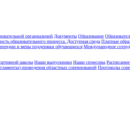
зовательной органиазцией
Документы
Образование
Образовател
ость образовательного процесса. Доступная среда
Платные обра
ипендии и меры поддержки обучающихся
Международное сотруд
портивной школы
Наши выпускники
Наши спонсоры
Расписание
гламенты) проведения областных соревнований
Протоколы сор