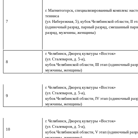
г. Магнитогорск,
специализированный комплекс наст
тенниса
(ул. Набережная, 5),
кубок Челябинской области,
II
эт
7
(одиночный разряд,
парный разряд, смешанный пар
разряд,
мужчины, женщины)
г. Челябинск, Дворец культуры «Восток»
(ул. Сталеваров, д. 5-а),
8
кубок Челябинской области,
III
этап (
одиночный разр
мужчины, женщины)
г. Челябинск, Дворец культуры «Восток»
(ул. Сталеваров, д. 5-а),
9
кубок Челябинской области,
IV
этап (
одиночный разр
мужчины, женщины)
г. Челябинск, Дворец культуры «Восток»
(ул. Сталеваров, д. 5-а),
10
кубок Челябинской области,
V
этап (
одиночный разр
мужчины, женщины)