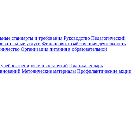
ьные стандарты и требования
Руководство
Педагогический
зовательные услуги
Финансово-хозяйственная деятельность
ничество
Организация питания в образовательной
 учебно-тренировочных занятий
План-календарь
евнований
Методические материалы
Профилактические акции