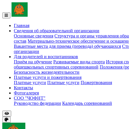
Главная
Сведения об образовательной организации
Основные сведения
Структура и органы управления обра
состав
Материально-техническое обеспечение и оснащенн
Вакантные места для приема (перевода) обучающихся
Ст
организации
Для родителей и воспитанников
Приём на обучение
Развиваемые виды спорта
История с
общешкольных спортивных соревнований
Положения (ре
Безопасность жизнедеятельности
Платные услуги и пожертвования
Платные услуги
Платные услуги
Пожертвования
Контакты
Фотогалерея
СОО "ЧОФНТ"
Руководство федерации
Календарь соревнований