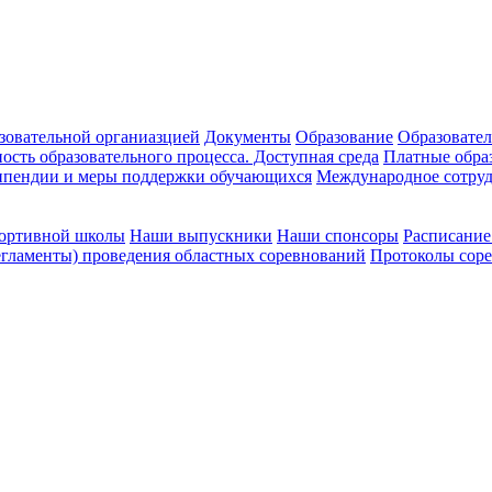
зовательной органиазцией
Документы
Образование
Образовател
ость образовательного процесса. Доступная среда
Платные обра
ипендии и меры поддержки обучающихся
Международное сотруд
портивной школы
Наши выпускники
Наши спонсоры
Расписание
гламенты) проведения областных соревнований
Протоколы сор