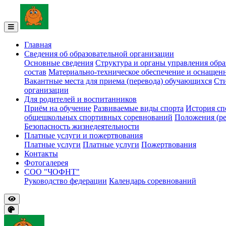
Главная
Сведения об образовательной организации
Основные сведения
Структура и органы управления обра
состав
Материально-техническое обеспечение и оснащенн
Вакантные места для приема (перевода) обучающихся
Ст
организации
Для родителей и воспитанников
Приём на обучение
Развиваемые виды спорта
История с
общешкольных спортивных соревнований
Положения (ре
Безопасность жизнедеятельности
Платные услуги и пожертвования
Платные услуги
Платные услуги
Пожертвования
Контакты
Фотогалерея
СОО "ЧОФНТ"
Руководство федерации
Календарь соревнований