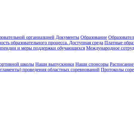
зовательной органиазцией
Документы
Образование
Образовател
ость образовательного процесса. Доступная среда
Платные обра
ипендии и меры поддержки обучающихся
Международное сотруд
портивной школы
Наши выпускники
Наши спонсоры
Расписание
гламенты) проведения областных соревнований
Протоколы сор