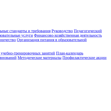
ьные стандарты и требования
Руководство
Педагогический
зовательные услуги
Финансово-хозяйственная деятельность
ничество
Организация питания в образовательной
 учебно-тренировочных занятий
План-календарь
евнований
Методические материалы
Профилактические акции