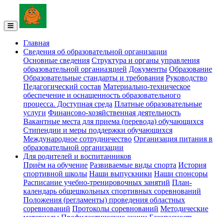
Главная
Сведения об образовательной организации
Основные сведения
Структура и органы управления
образовательной органиазцией
Документы
Образование
Образовательные стандарты и требования
Руководство
Педагогический состав
Материально-техническое
обеспечение и оснащенность образовательного
процесса. Доступная среда
Платные образовательные
услуги
Финансово-хозяйственная деятельность
Вакантные места для приема (перевода) обучающихся
Стипендии и меры поддержки обучающихся
Международное сотрудничество
Организация питания в
образовательной организации
Для родителей и воспитанников
Приём на обучение
Развиваемые виды спорта
История
спортивной школы
Наши выпускники
Наши спонсоры
Расписание учебно-тренировочных занятий
План-
календарь общешкольных спортивных соревнований
Положения (регламенты) проведения областных
соревнований
Протоколы соревнований
Методические