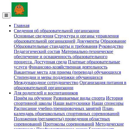
Главная
Сведения об образовательной организации
Основные сведения
Структура и органы управления
образовательной органиазцией
Документы
Образование
Образовательные стандарты и требования
Руководство
Педагогический состав
Материально-техническое
обеспечение и оснащенность образовательного
процесса. Доступная среда
Платные образовательные
услуги
Финансово-хозяйственная деятельность
Вакантные места для приема (перевода) обучающихся
Стипендии и меры поддержки обучающихся
Международное сотрудничество
Организация питания в
образовательной организации
Для родителей и воспитанников
Приём на обучение
Развиваемые виды спорта
История
спортивной школы
Наши выпускники
Наши спонсоры
Расписание учебно-тренировочных занятий
План-
календарь общешкольных спортивных соревнований
Положения (регламенты) проведения областных
соревнований
Протоколы соревнований
Методические