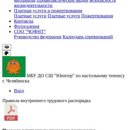
материалы
Профилактические акции
Безопасность
жизнедеятельности
Платные услуги и пожертвования
Платные услуги
Платные услуги
Пожертвования
Контакты
Фотогалерея
СОО "ЧОФНТ"
Руководство федерации
Календарь соревнований
МБУ ДО СШ "Юпитер" по настольному теннису
г. Челябинска
Вход
Правила внутреннего трудового распорядка