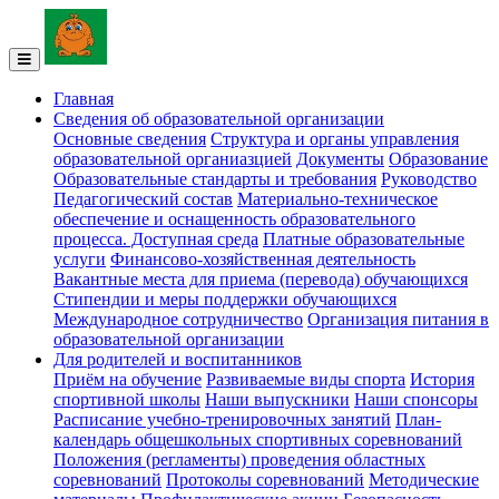
Главная
Сведения об образовательной организации
Основные сведения
Структура и органы управления
образовательной органиазцией
Документы
Образование
Образовательные стандарты и требования
Руководство
Педагогический состав
Материально-техническое
обеспечение и оснащенность образовательного
процесса. Доступная среда
Платные образовательные
услуги
Финансово-хозяйственная деятельность
Вакантные места для приема (перевода) обучающихся
Стипендии и меры поддержки обучающихся
Международное сотрудничество
Организация питания в
образовательной организации
Для родителей и воспитанников
Приём на обучение
Развиваемые виды спорта
История
спортивной школы
Наши выпускники
Наши спонсоры
Расписание учебно-тренировочных занятий
План-
календарь общешкольных спортивных соревнований
Положения (регламенты) проведения областных
соревнований
Протоколы соревнований
Методические