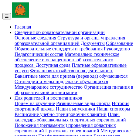
Главная
Сведения об образовательной организации
Основные сведения
Структура и органы управления
образовательной органиазцией
Документы
Образование
Образовательные стандарты и требования
Руководство
Педагогический состав
Материально-техническое
обеспечение и оснащенность образовательного
процесса. Доступная среда
Платные образовательные
услуги
Финансово-хозяйственная деятельность
Вакантные места для приема (перевода) обучающихся
Стипендии и меры поддержки обучающихся
Международное сотрудничество
Организация питания в
образовательной организации
Для родителей и воспитанников
Приём на обучение
Развиваемые виды спорта
История
спортивной школы
Наши выпускники
Наши спонсоры
Расписание учебно-тренировочных занятий
План-
календарь общешкольных спортивных соревнований
Положения (регламенты) проведения областных
соревнований
Протоколы соревнований
Методические