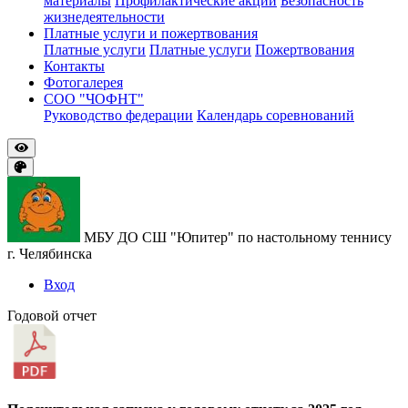
материалы
Профилактические акции
Безопасность
жизнедеятельности
Платные услуги и пожертвования
Платные услуги
Платные услуги
Пожертвования
Контакты
Фотогалерея
СОО "ЧОФНТ"
Руководство федерации
Календарь соревнований
МБУ ДО СШ "Юпитер" по настольному теннису
г. Челябинска
Вход
Годовой отчет