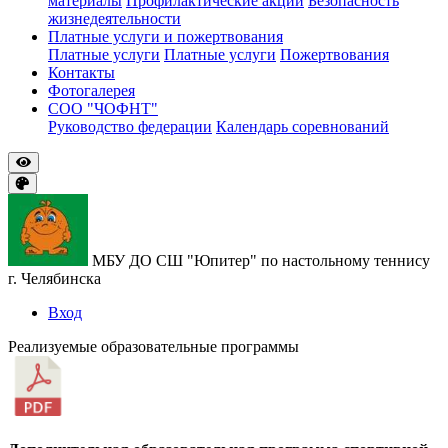
материалы
Профилактические акции
Безопасность
жизнедеятельности
Платные услуги и пожертвования
Платные услуги
Платные услуги
Пожертвования
Контакты
Фотогалерея
СОО "ЧОФНТ"
Руководство федерации
Календарь соревнований
МБУ ДО СШ "Юпитер" по настольному теннису
г. Челябинска
Вход
Реализуемые образовательные программы