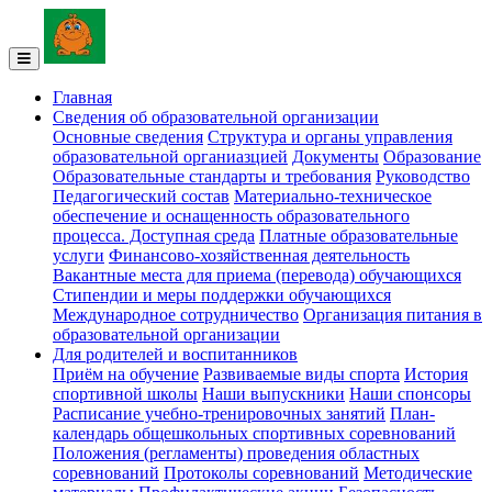
Главная
Сведения об образовательной организации
Основные сведения
Структура и органы управления
образовательной органиазцией
Документы
Образование
Образовательные стандарты и требования
Руководство
Педагогический состав
Материально-техническое
обеспечение и оснащенность образовательного
процесса. Доступная среда
Платные образовательные
услуги
Финансово-хозяйственная деятельность
Вакантные места для приема (перевода) обучающихся
Стипендии и меры поддержки обучающихся
Международное сотрудничество
Организация питания в
образовательной организации
Для родителей и воспитанников
Приём на обучение
Развиваемые виды спорта
История
спортивной школы
Наши выпускники
Наши спонсоры
Расписание учебно-тренировочных занятий
План-
календарь общешкольных спортивных соревнований
Положения (регламенты) проведения областных
соревнований
Протоколы соревнований
Методические